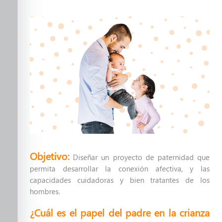
Una nueva paternidad
Crianza Positiva
Inteligencia Emocional
Violencia Sexual en México a
niñas, niños y adolescentes.
Nutre su salud mental
Formando en la Primera
Objetivo:
Infancia
Diseñar un proyecto de paternidad que
permita desarrollar la conexión afectiva, y las
Primeros Auxilios Emocionales
capacidades cuidadoras y bien tratantes de los
hombres.
Prevenir desde el amor, no
¿Cuál es el papel del padre en la crianza
desde el miedo