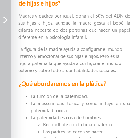
de hijas e hijos?
Buenos padres, buenos tratos
Madres y padres por igual, donan el 50% del ADN de
sus hijas e hijos, aunque la madre gesta al bebé, la
Aprendiendo del Dolor
crianza necesita de dos personas que hacen un papel
(Plática)
diferente en la psicología infantil.
La figura de la madre ayuda a configurar el mundo
Aprendiendo del Dolor (Taller)
interno y emocional de sus hijas e hijos. Pero es la
figura paterna la que ayuda a configurar el mundo
La playera de Filipón
externo y sobre todo a dar habilidades sociales.
De la dependencia tóxica al
¿Qué abordaremos en la plática?
equilibrio del amor
La función de la paternidad.
La masculinidad tóxica y cómo influye en una
Conéctate y equilibra tu mente
paternidad tóxica.
La paternidad es cosa de hombres:
Sana y cambia tu historia
Reconcíliate con tu figura paterna
Los padres no nacen se hacen