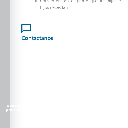
Conviértete en el padre que tus hijas e
hijos necesitan
Contáctanos
Suscríbete a nuestro boletín
SITIO DONADO POR
AKTIEN TI
TODOS LOS DERECHOS RESERVADOS
Avisos de
Facebook
Twitter
Instagram
privacidad