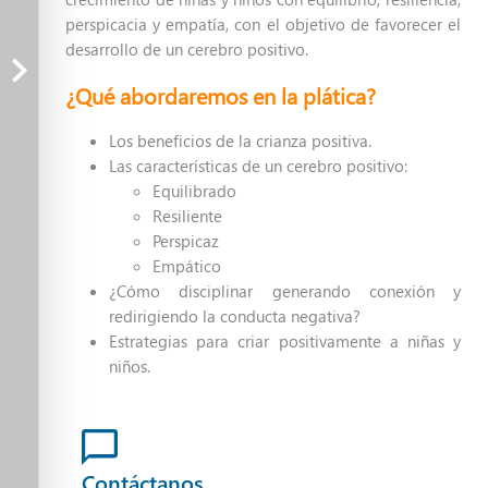
perspicacia y empatía, con el objetivo de favorecer el
Buenos padres, buenos tratos
desarrollo de un cerebro positivo.
¿Qué abordaremos en la plática?
Aprendiendo del Dolor
(Plática)
Los beneficios de la crianza positiva.
Las características de un cerebro positivo:
Aprendiendo del Dolor (Taller)
Equilibrado
Resiliente
La playera de Filipón
Perspicaz
Empático
De la dependencia tóxica al
¿Cómo disciplinar generando conexión y
redirigiendo la conducta negativa?
equilibrio del amor
Estrategias para criar positivamente a niñas y
niños.
Conéctate y equilibra tu mente
Sana y cambia tu historia
Contáctanos