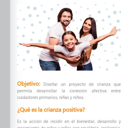
Una nueva paternidad
Crianza Positiva
Inteligencia Emocional
Violencia Sexual en México a
niñas, niños y adolescentes.
Nutre su salud mental
Formando en la Primera
Objetivo:
Diseñar un proyecto de crianza que
Infancia
permita desarrollar la conexión afectiva entre
cuidadores primarios, niñas y niños.
Primeros Auxilios Emocionales
¿Qué es la crianza positiva?
Prevenir desde el amor, no
Es la acción de incidir en el bienestar, desarrollo y
desde el miedo
crecimiento de niñas y niños con equilibrio, resiliencia,